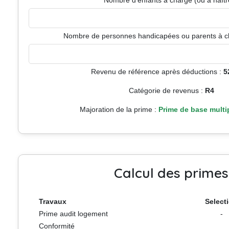
Nombre d’enfants à charge (ou à naître
Nombre de personnes handicapées ou parents à c
Revenu de référence après déductions :
5
Catégorie de revenus :
R4
Majoration de la prime :
Prime de base multi
Calcul des primes
Travaux
Select
Prime audit logement
-
Conformité